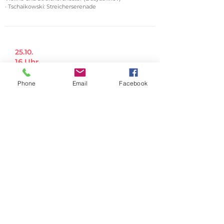
· Tschaikowski: Streicherserenade
25.10.
16 Uhr
Helden der Filmmusik
Phone
Email
Facebook
Tickets
Konzerthaus Berlin
Programm
Musik aus Filmen "Herr der Ringe", "Harry Potter",
"James Bond", "Der Zauberer von Oz" u.a.
08.11.
16 Uhr
Bruckners Siebte Sinfonie
Tickets
Siemens-Villa