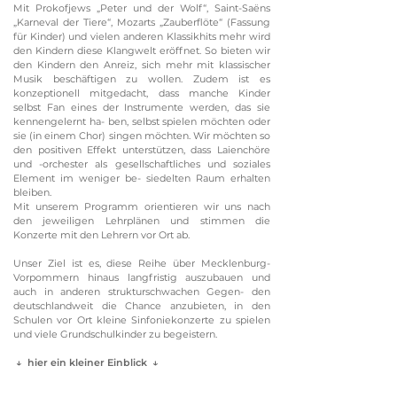
Mit Prokofjews „Peter und der Wolf“, Saint-Saëns
„Karneval der Tiere“, Mozarts „Zauberflöte“ (Fassung
für Kinder) und vielen anderen Klassikhits mehr wird
den Kindern diese Klangwelt eröffnet. So bieten wir
den Kindern den Anreiz, sich mehr mit klassischer
Musik beschäftigen zu wollen. Zudem ist es
konzeptionell mitgedacht, dass manche Kinder
selbst Fan eines der Instrumente werden, das sie
kennengelernt ha- ben, selbst spielen möchten oder
sie (in einem Chor) singen möchten. Wir möchten so
den positiven Effekt unterstützen, dass Laienchöre
und -orchester als gesellschaftliches und soziales
Element im weniger be- siedelten Raum erhalten
bleiben.
Mit unserem Programm orientieren wir uns nach
den jeweiligen Lehrplänen und stimmen die
Konzerte mit den Lehrern vor Ort ab.
Unser Ziel ist es, diese Reihe über Mecklenburg-
Vorpommern hinaus langfristig auszubauen und
auch in anderen strukturschwachen Gegen- den
deutschlandweit die Chance anzubieten, in den
Schulen vor Ort kleine Sinfoniekonzerte zu spielen
und viele Grundschulkinder zu begeistern.
↓ hier ein kleiner Einblick ↓