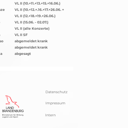
VL II (10.+11.+13.+15.+16.06.)
nze
VL II (10.+12.+.16.+17.+26.06. +
02.07.)
VL II (12.+18.+19.+26.06.)
o
VL II (15.06. - 02.07.)
VL II (alle Konzerte)
a
VL II SF
so
abgemeldet krank
abgemeldet krank
za
abgesagt
Datenschutz
Impressum
Intern