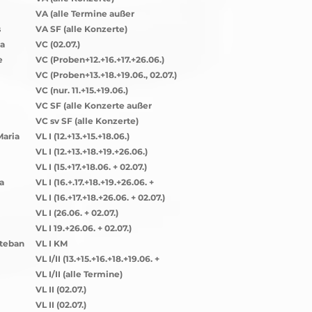
VA (alle Termine außer
13.+16.+17.06.)
s
VA SF (alle Konzerte)
ia
VC (02.07.)
e
VC (Proben+12.+16.+17.+26.06.)
VC (Proben+13.+18.+19.06., 02.07.)
VC (nur. 11.+15.+19.06.)
VC SF (alle Konzerte außer
19.06. + 02.07.)
VC sv SF (alle Konzerte)
Maria
VL I (12.+13.+15.+18.06.)
VL I (12.+13.+18.+19.+26.06.)
VL I (15.+17.+18.06. + 02.07.)
a
VL I (16.+.17.+18.+19.+26.06. +
02.07.)
VL I (16.+17.+18.+26.06. + 02.07.)
VL I (26.06. + 02.07.)
VL I 19.+26.06. + 02.07.)
teban
VL I KM
VL I/II (13.+15.+16.+18.+19.06. +
02.07.)
VL I/II (alle Termine)
VL II (02.07.)
VL II (02.07.)