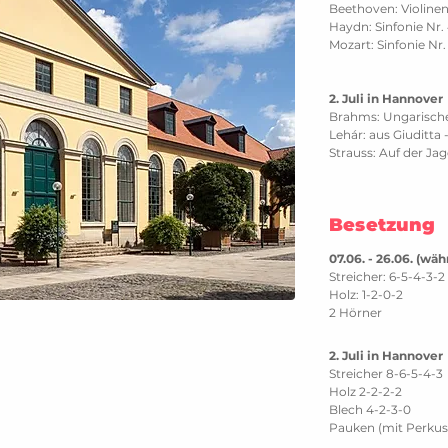
Beethoven: Violin
Haydn: Sinfonie Nr.
Mozart: Sinfonie Nr.
2. Juli in Hannover
Brahms: Ungarischer
Lehár: aus Giuditta -
Strauss: Auf der Jag
Besetzung
07.06. - 26.06. (wä
Streicher: 6-5-4-3-2
Holz: 1-2-0-2
2 Hörner
2. Juli in Hannover
Streicher 8-6-5-4-3
Holz 2-2-2-2
Blech 4-2-3-0
Pauken (mit Perkus