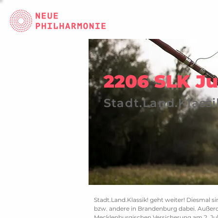
2206 SLK Ju
Stadt.Land.Klassi
Stadt.Land.Klassik! geht weiter! Diesmal
bzw. andere in Brandenburg dabei. Außerd
Mecklenburgischen Versicherung am 2. Jul