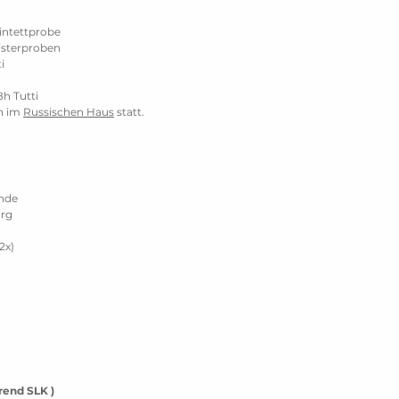
intettprobe
gisterproben
i
18h Tutti
n im
Russischen Haus
statt.
ünde
urg
2x)
hrend SLK )