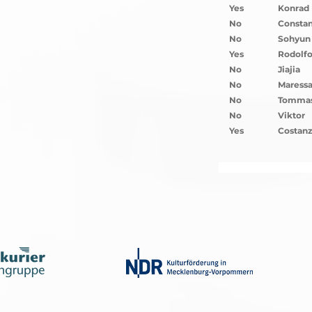
Yes
Konrad
No
Consta
No
Sohyun
Yes
Rodolf
No
Jiajia
No
Maress
No
Tomma
No
Viktor
Yes
Costan