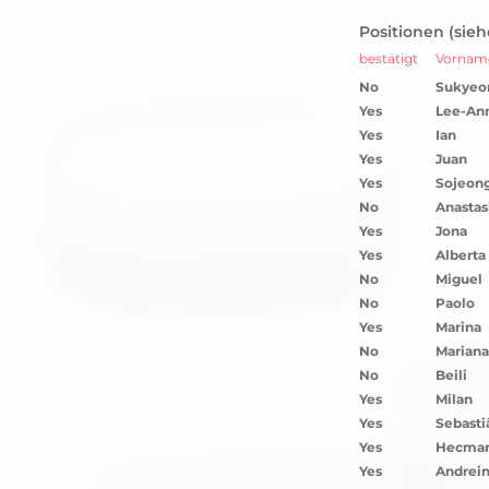
Positionen (sie
bestätigt
Vornam
No
Sukyeo
Yes
Lee-An
Yes
Ian
Yes
Juan
Yes
Sojeon
No
Anastas
Yes
Jona
Yes
Alberta
No
Miguel
No
Paolo
Yes
Marina
No
Mariana
No
Beili
Yes
Milan
Yes
Sebasti
Yes
Hecmar
Yes
Andrei