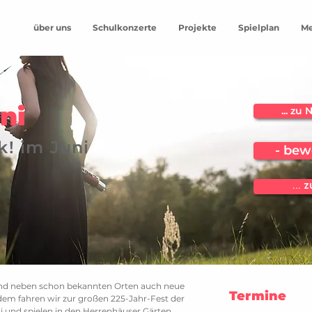
über uns
Schulkonzerte
Projekte
Spielplan
Me
ni
... z
k! im Juni
- bew
...
 sind neben schon bekannten Orten auch neue
Termine
em fahren wir zur großen 225-Jahr-Fest der
i und spielen in den Herrenhäuser Gärten.