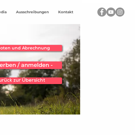
dia
Ausschreibungen
Kontakt
u Noten und Abrechnung
erben / anmelden -
 zurück zur Übersicht