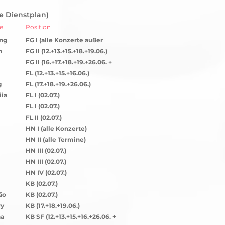
he Dienstplan)
e
Position
ng
FG I (alle Konzerte außer
18.+19.06.)
n
FG II (12.+13.+15.+18.+19.06.)
FG II (16.+17.+18.+19.+26.06. +
02.07.)
FL (12.+13.+15.+16.06.)
g
FL (17.+18.+19.+26.06.)
iia
FL I (02.07.)
FL I (02.07.)
FL II (02.07.)
HN I (alle Konzerte)
HN II (alle Termine)
HN III (02.07.)
HN III (02.07.)
HN IV (02.07.)
KB (02.07.)
ão
KB (02.07.)
y
KB (17.+18.+19.06.)
na
KB SF (12.+13.+15.+16.+26.06. +