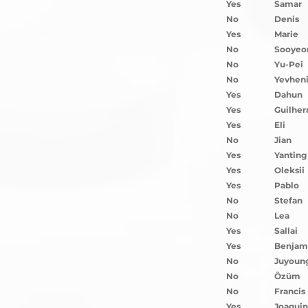
Yes
Samar
No
Denis
Yes
Marie
No
Sooyeo
No
Yu-Pei
No
Yevheni
Yes
Dahun
Yes
Guilhe
Yes
Eli
No
Jian
Yes
Yanting
Yes
Oleksii
Yes
Pablo
No
Stefan
No
Lea
Yes
Sallai
Yes
Benjam
No
Juyoun
No
Özüm
No
Francis
Yes
Joaquin