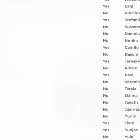
Yes
Ezgi
No
Viníciu
Yes
Stefani
No
Susann
No
Daniela
No
Norika
Yes
Camilo
No
Dasom
Yes
Teresa 
No
Riham
Yes
Paul
No
Veronic
No
Tércia
No
Mălina
No
Janeth
No
Juan-Es
No
Yurim
Yes
Tiare
Yes
Sunjae
No
Yula