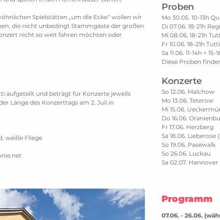
Proben
hnlichen Spielstätten „um die Ecke“ wollen wir
Mo 30.05. 10-13h Qu
en, die nicht unbedingt Stammgäste der großen
Di 07.06. 18-21h Re
Konzert nicht so weit fahren möchten oder
Mi 08.06. 18-21h Tutt
Fr 10.06. 18-21h Tutti
Sa 11.06. 11-14h + 15-
Diese Proben finde
Konzerte
So 12.06. Malchow
i aufgeteilt und beträgt für Konzerte jeweils
Mo 13.06. Teterow
r Länge des Konzerttags am 2. Juli in
Mi 15.06. Ueckerm
Do 16.06. Oranienb
Fr 17.06. Herzberg
Sa 18.06. Lieberose (
, weiße Fliege
So 19.06. Pasewalk
So 26.06. Luckau
onie.net
Sa 02.07. Hannover
Programm
07.06. - 26.06. (wä