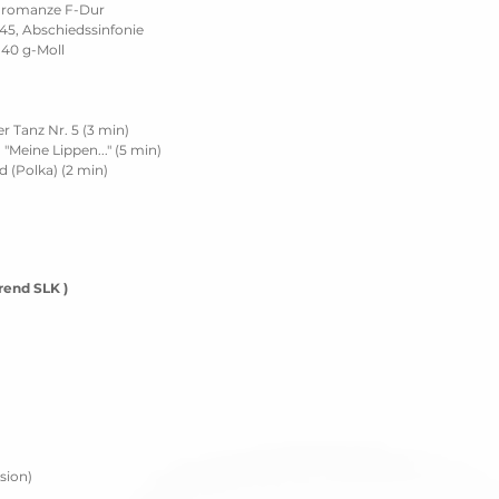
enromanze F-Dur
 45, Abschiedssinfonie
 40 g-Moll
 Tanz Nr. 5 (3 min)
 "Meine Lippen..." (5 min)
d (Polka) (2 min)
hrend SLK )
sion)