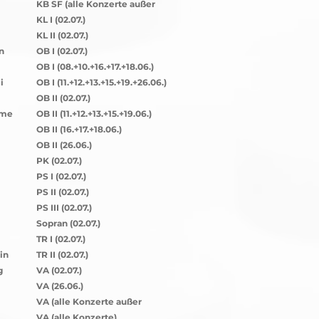
02.07.)
KB SF (alle Konzerte außer
02.07.)
KL I (02.07.)
KL II (02.07.)
n
OB I (02.07.)
OB I (08.+10.+16.+17.+18.06.)
i
OB I (11.+12.+13.+15.+19.+26.06.)
OB II (02.07.)
rme
OB II (11.+12.+13.+15.+19.06.)
OB II (16.+17.+18.06.)
OB II (26.06.)
PK (02.07.)
PS I (02.07.)
PS II (02.07.)
PS III (02.07.)
Sopran (02.07.)
TR I (02.07.)
in
TR II (02.07.)
g
VA (02.07.)
VA (26.06.)
VA (alle Konzerte außer
13.+16.06.)
VA (alle Konzerte)