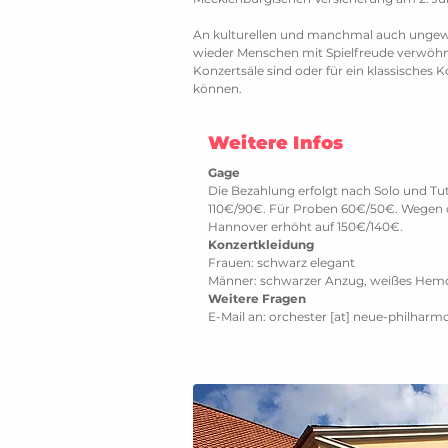
An kulturellen und manchmal auch ungewö
wieder Menschen mit Spielfreude verwöhn
Konzertsäle sind oder für ein klassisches 
können.
Weitere Infos
Gage
Die Bezahlung erfolgt nach Solo und Tutt
110€/90€. Für Proben 60€/50€. Wegen de
Hannover erhöht auf 150€/140€.
Konzertkleidung
Frauen: schwarz elegant
Männer: schwarzer Anzug, weißes Hemd
Weitere Fragen
E-Mail an: orchester [at] neue-philharm