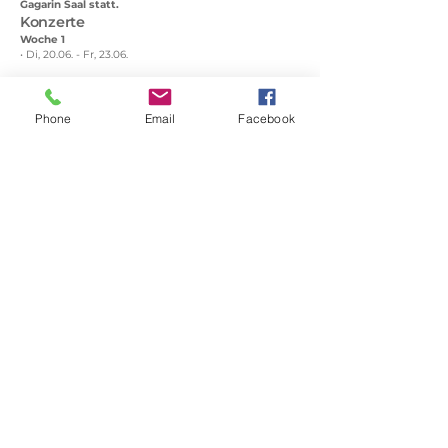
Gagarin Saal statt.
Konzerte
Woche 1
• Di, 20.06. - Fr, 23.06.
Woche 2
• Di, 27.06. - Fr, 30.06.
Phone
Email
Facebook
Programm
Mussorgski: Bilder einer Ausstellung
(arr. C. Sandmann)
Besetzung
Streicher
1-1-1-1-1
Holz
• Flöte
• Oboe
• Klarinette I
• Klarinette II (+Bkla.)
• Fagott