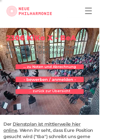
2306 KiKo X - BeA
Die zehnte Konzertphase
unserer Kinderkonzerte
... zu Noten und Abrechnung
- bewerben / anmelden -
... zurück zur Übersicht
Der
Dienstplan ist mittlerweile hier
online
. Wenn ihr seht, dass Eure Position
gesucht wird ("tba") schreibt uns gerne