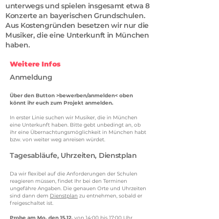
unterwegs und spielen insgesamt etwa 8
Konzerte an bayerischen Grundschulen.
Aus Kostengründen besetzen wir nur die
Musiker, die eine Unterkunft in München
haben.
Weitere Infos
Anmeldung
Über den Button >bewerben/anmelden< oben
könnt ihr euch zum Projekt anmelden.
In erster Linie suchen wir Musiker, die in München
eine Unterkunft haben. Bitte gebt unbedingt an, ob
ihr eine Übernachtungsmöglichkeit in München habt
bzw. von weiter weg anreisen würdet.
Tagesabläufe, Uhrzeiten, Dienstplan
Da wir flexibel auf die Anforderungen der Schulen
reagieren müssen, findet Ihr bei den Terminen
ungefähre Angaben. Die genauen Orte und Uhrzeiten
sind dann dem
Dienstplan
zu entnehmen, sobald er
freigeschaltet ist.
Probe am Mo, den 15.12.
von 14:00 bis 17:00 Uhr