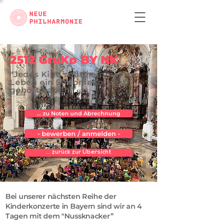
2512 GruKo BY NK
"Jedes Kind sollte einmal im
Leben ein Sinfoniekonzert
gehört haben."
... zu Noten und Abrechnung
- bewerben / anmelden -
... zurück zur Übersicht
Bei unserer nächsten Reihe der
Kinderkonzerte in Bayern sind wir an 4
Tagen mit dem "Nussknacker”