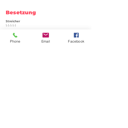
Besetzung
Streicher
1-1-1-1-1
Holz
Phone
Email
Facebook
1-1-2-1
Blech
1-1-1-0
Perkussion
Positionen (siehe Dienstplan)
bestätigt
Vorname
Position
Yes
Andreas
Dir.
Yes
Yanran
FG
Yes
Sungwon
FL
Yes
Sophia
HN
Yes
Johannes
KB