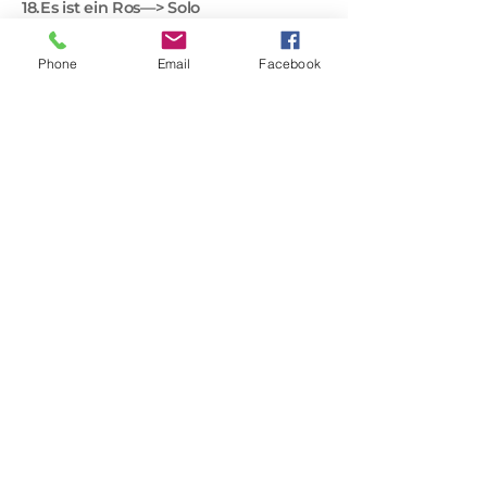
18.Es ist ein Ros—> Solo
19.Tochter Zion —> Instrumental
20.Go tell it on the Mountain—> Chor
Phone
Email
Facebook
Danke und Verabschiedung
21.Stille Nacht—> Chor Gemeinde
Besetzung
Kammerformation:
Erste und zweite Violine, 1 Bratsche,
1 Cello, 1 Kontrabass, 1 Flöte und
Klavier.
Stand 17.11. Besetzung Vollständig
Positionen (siehe Dienstplan)
bestätigt
Vorname
Position
Yes
Leonor