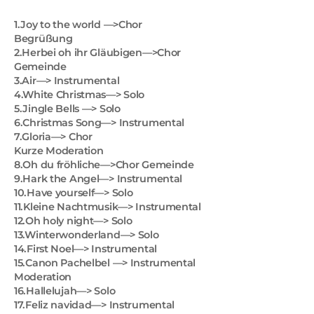
1.Joy to the world —>Chor
Begrüßung
2.Herbei oh ihr Gläubigen—>Chor
Gemeinde
3.Air—> Instrumental
4.White Christmas—> Solo
5.Jingle Bells —> Solo
6.Christmas Song—> Instrumental
7.Gloria—> Chor
Kurze Moderation
8.Oh du fröhliche—>Chor Gemeinde
9.Hark the Angel—> Instrumental
10.Have yourself—> Solo
11.Kleine Nachtmusik—> Instrumental
12.Oh holy night—> Solo
13.Winterwonderland—> Solo
14.First Noel—> Instrumental
15.Canon Pachelbel —> Instrumental
Moderation
16.Hallelujah—> Solo
17.Feliz navidad—> Instrumental