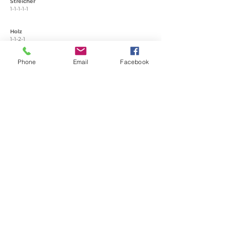
Streicher
1-1-1-1-1
Holz
1-1-2-1
Phone
Email
Facebook
Blech
1-1-1-0
Perkussion
Positionen (siehe Dienstplan)
bestätigt
Vorname
Position
Yes
Pierre
FG
Yes
Yejin
FG
Yes
David
FL
Yes
Juan
FL
Yes
Miguel
HN
Yes
Melinda
HN
Yes
Sebastiao
KB
Yes
Ekaterina
KL. 1
Yes
Yauheni
KL. 2