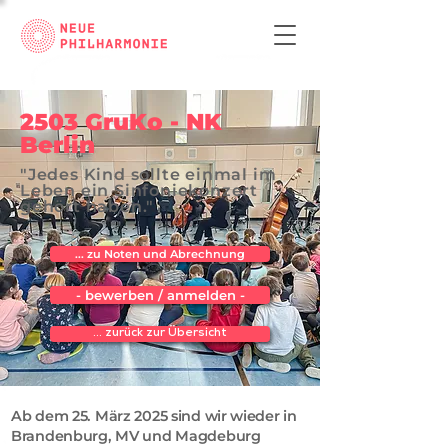
2503 GruKo - NK
Berlin
"Jedes Kind sollte einmal im
Leben ein Sinfoniekonzert
gehört haben."
... zu Noten und Abrechnung
- bewerben / anmelden -
... zurück zur Übersicht
Ab dem 25. März 2025 sind wir wieder in
Brandenburg, MV und Magdeburg